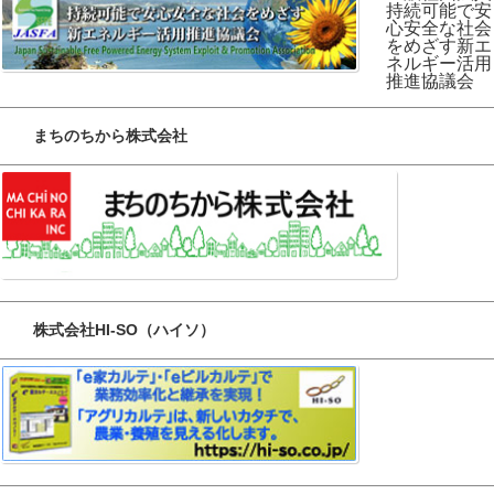
持続可能で安
心安全な社会
をめざす新エ
ネルギー活用
推進協議会
まちのちから株式会社
株式会社HI-SO（ハイソ）