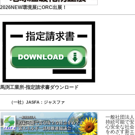
2026NEW環境展にORC出展！
馬渕工業所-指定請求書ダウンロード
（一社）JASFA：ジャスファ
一般社団法人
持続可能で安
心安全な社会
をめざす新エ