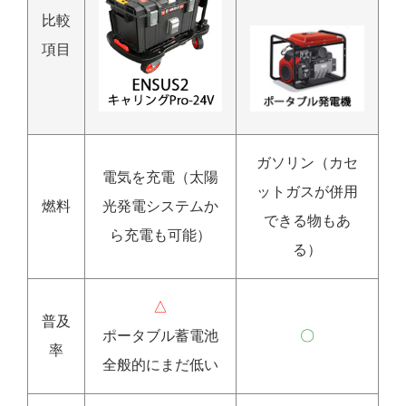
比較
項目
ガソリン（カセ
電気を充電（太陽
ットガスが併用
燃料
光発電システムか
できる物もあ
ら充電も可能）
る）
△
普及
ポータブル蓄電池
〇
率
全般的にまだ低い