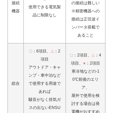
接続
の接続は難しい
使用できる電気製
機器
※精密機器への
品に制限なし
接続は正弦波イ
ンバータ搭載で
あること
：6項目、
：2
〇
△
：2項目、
：4
〇
△
項目
項目、
：2項目
✕
アウトドア・キャ
寒冷地などの-1
ンプ・車中泊など
0℃前後のエリ
総合
で使用する用途で
ア、
あれば
屋外で使用を検
騒音がなく排気ガ
討する場合は発
スの出ないENSU
電機がおすすめ