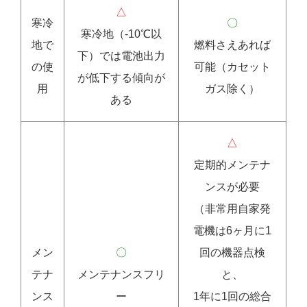
△
寒冷
〇
寒冷地（-10℃以
地で
燃料さえあれば
下）では電池出力
の使
可能（カセット
が低下する傾向が
用
ガス除く）
ある
△
定期的メンテナ
ンスが必要
（非常用自家発
電機は6ヶ月に1
メン
〇
回の機器点検
テナ
メンテナンスフリ
と、
ンス
ー
1年に1回の総合