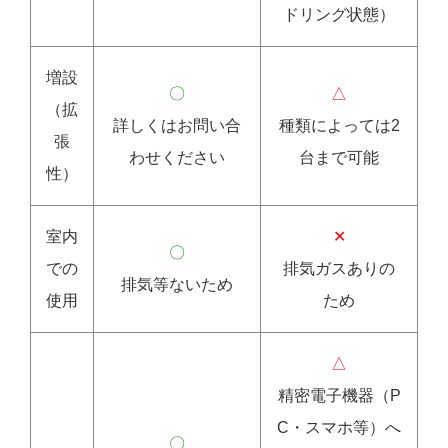
ドリング状態）
増設
〇
△
（拡
詳しくはお問い合
種類によっては2
張
わせください
台まで可能
性）
室内
✕
〇
での
排気ガスありの
排気等ないため
使用
ため
△
精密電子機器（P
C・スマホ等）へ
〇