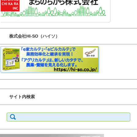
株式会社HI-SO（ハイソ）
サイト内検索
検
索: