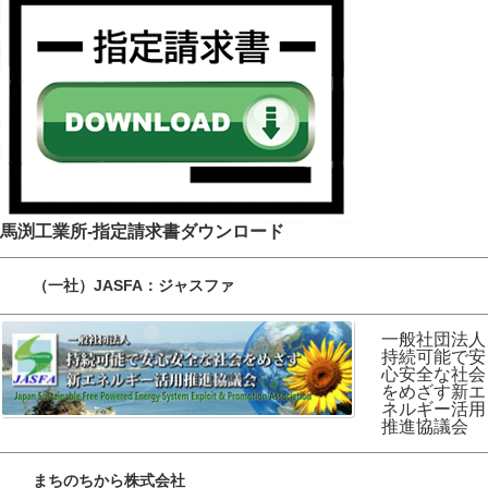
馬渕工業所-指定請求書ダウンロード
（一社）JASFA：ジャスファ
一般社団法人
持続可能で安
心安全な社会
をめざす新エ
ネルギー活用
推進協議会
まちのちから株式会社