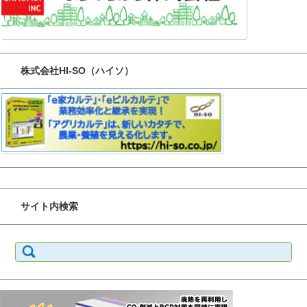
株式会社HI-SO（ハイソ）
サイト内検索
検
索: